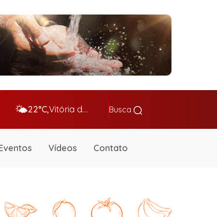
🌤️
22°C,
Vitória da Conq…
Busca
Eventos
Vídeos
Contato