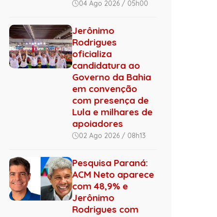
04 Ago 2026 / 05h00
Jerônimo
Rodrigues
oficializa
candidatura ao
Governo da Bahia
em convenção
com presença de
Lula e milhares de
apoiadores
02 Ago 2026 / 08h13
Pesquisa Paraná:
ACM Neto aparece
com 48,9% e
Jerônimo
Rodrigues com