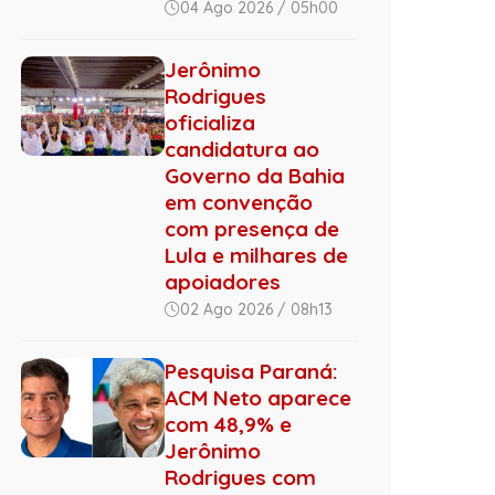
04 Ago 2026 / 05h00
Jerônimo
Rodrigues
oficializa
candidatura ao
Governo da Bahia
em convenção
com presença de
Lula e milhares de
apoiadores
02 Ago 2026 / 08h13
Pesquisa Paraná:
ACM Neto aparece
com 48,9% e
Jerônimo
Rodrigues com