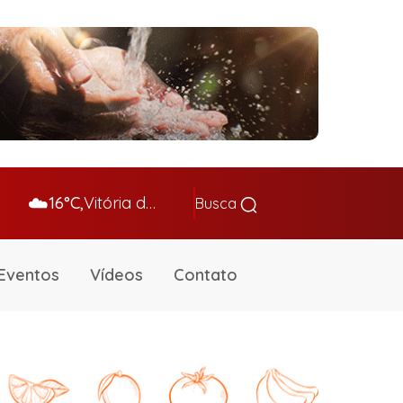
☁️
16°C,
Vitória da Conq…
Busca
Eventos
Vídeos
Contato