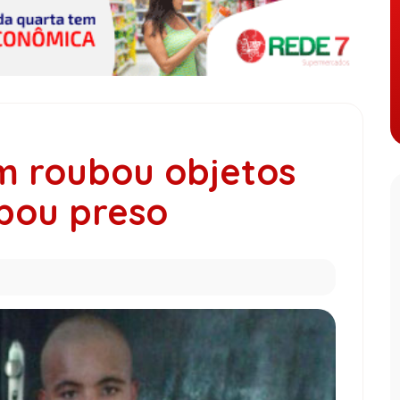
m roubou objetos
bou preso