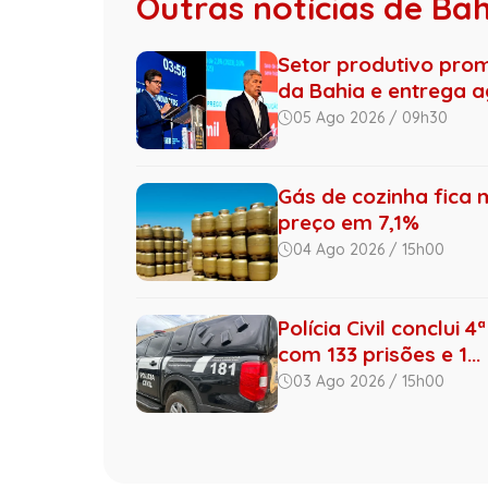
Outras notícias de Ba
Setor produtivo pro
da Bahia e entrega ag
05 Ago 2026 / 09h30
Gás de cozinha fica 
preço em 7,1%
04 Ago 2026 / 15h00
Polícia Civil conclui
com 133 prisões e 1...
03 Ago 2026 / 15h00