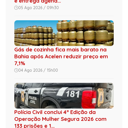
e entrega agend...
05 Ago 2026 / 09h30
Gás de cozinha fica mais barato na
Bahia após Acelen reduzir preço em
7,1%
04 Ago 2026 / 15h00
Polícia Civil conclui 4ª Edição da
Operação Mulher Segura 2026 com
133 prisões e 1...