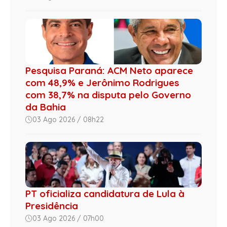
Pesquisa Paraná: ACM Neto aparece
com 48,9% e Jerônimo Rodrigues
com 38,7% na disputa pelo Governo
da Bahia
03 Ago 2026 / 08h22
PT oficializa candidatura de Lula à
Presidência
03 Ago 2026 / 07h00