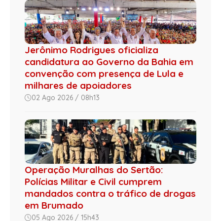
Jerônimo Rodrigues oficializa
candidatura ao Governo da Bahia em
convenção com presença de Lula e
milhares de apoiadores
02 Ago 2026 / 08h13
Operação Muralhas do Sertão:
Polícias Militar e Civil cumprem
mandados contra o tráfico de drogas
em Brumado
05 Ago 2026 / 15h43