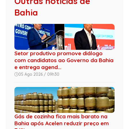
Outras notícias de
Bahia
Setor produtivo promove diálogo
com candidatos ao Governo da Bahia
e entrega agend...
05 Ago 2026 / 09h30
Gás de cozinha fica mais barato na
Bahia após Acelen reduzir preço em