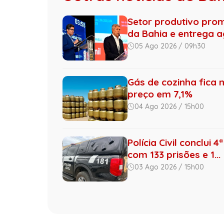
Setor produtivo pro
da Bahia e entrega ag
05 Ago 2026 / 09h30
Gás de cozinha fica 
preço em 7,1%
04 Ago 2026 / 15h00
Polícia Civil conclui
com 133 prisões e 1...
03 Ago 2026 / 15h00