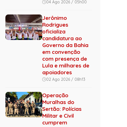
04 Ago 2026 / 05h00
Jerônimo
Rodrigues
oficializa
candidatura ao
Governo da Bahia
em convenção
com presença de
Lula e milhares de
apoiadores
02 Ago 2026 / 08h13
Operação
Muralhas do
Sertão: Polícias
Militar e Civil
cumprem