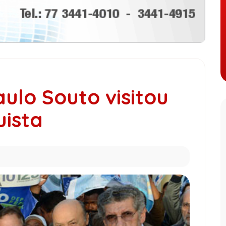
aulo Souto visitou
uista