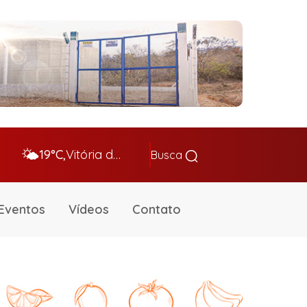
🌤️
19°C,
Vitória da Conq…
Busca
Eventos
Vídeos
Contato