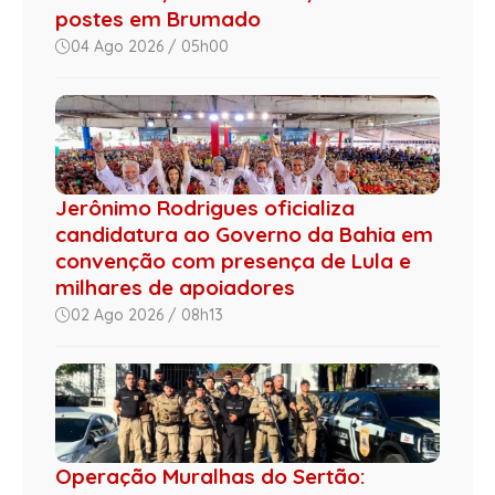
postes em Brumado
04 Ago 2026 / 05h00
Jerônimo Rodrigues oficializa
candidatura ao Governo da Bahia em
convenção com presença de Lula e
milhares de apoiadores
02 Ago 2026 / 08h13
Operação Muralhas do Sertão: