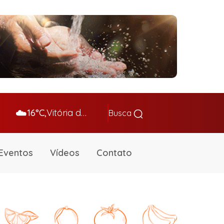
☁️
16°C,
Vitória da Conq…
Busca
Eventos
Vídeos
Contato