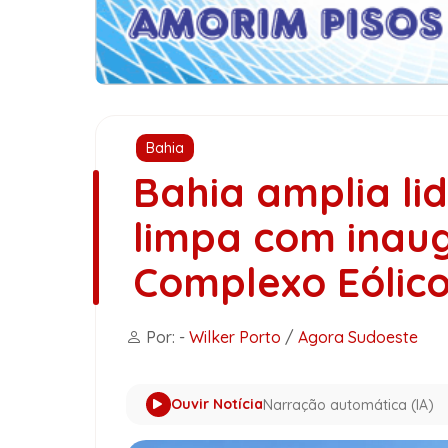
Bahia
Bahia amplia li
limpa com inau
Complexo Eólic
Por: -
Wilker Porto
/
Agora Sudoeste
Ouvir Notícia
Narração automática (IA)