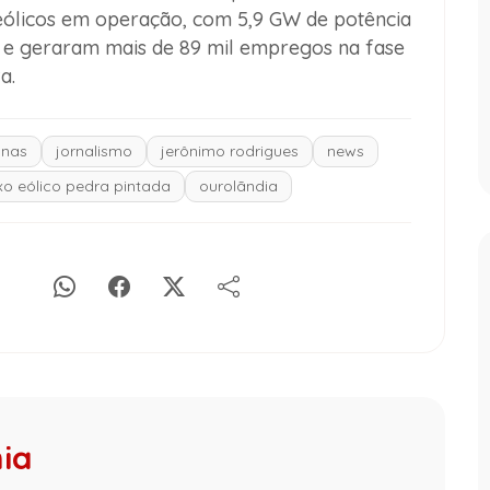
eólicos em operação, com 5,9 GW de potência
es e geraram mais de 89 mil empregos na fase
a.
nas
jornalismo
jerônimo rodrigues
news
o eólico pedra pintada
ourolãndia
hia