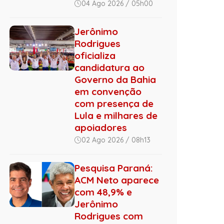
04 Ago 2026 / 05h00
Jerônimo
Rodrigues
oficializa
candidatura ao
Governo da Bahia
em convenção
com presença de
Lula e milhares de
apoiadores
02 Ago 2026 / 08h13
Pesquisa Paraná:
ACM Neto aparece
com 48,9% e
Jerônimo
Rodrigues com