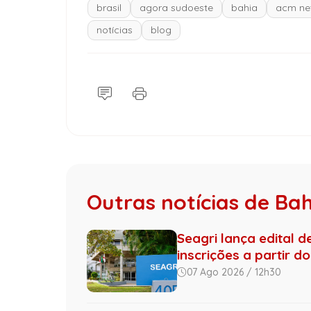
brasil
agora sudoeste
bahia
acm ne
notícias
blog
Outras notícias de Ba
Seagri lança edital 
inscrições a partir do 
07 Ago 2026 / 12h30