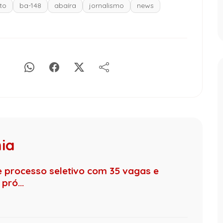
to
ba-148
abaíra
jornalismo
news
hia
de processo seletivo com 35 vagas e
pró...