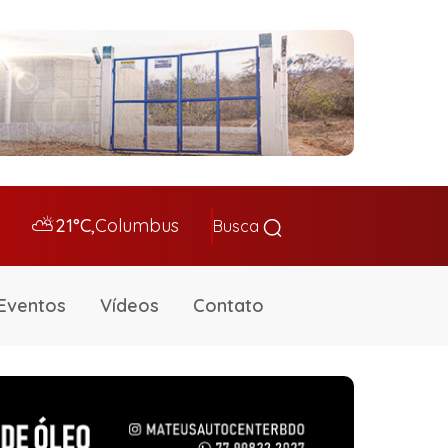
⛅
21°C,
Columbus
Busca
Eventos
Vídeos
Contato