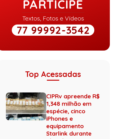
PARTICIPE
Textos, Fotos e Vídeos
77 99992-3542
Top Acessadas
CIPRv apreende R$
1,348 milhão em
espécie, cinco
iPhones e
equipamento
Starlink durante