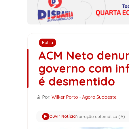
Bahia
ACM Neto denun
governo com in
é desmentido
Por:
Wilker Porto
-
Agora Sudoeste
Ouvir Notícia
Narração automática (IA)