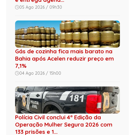
05 Ago 2026 / 09h30
Gás de cozinha fica mais barato na
Bahia após Acelen reduzir preço em
7,1%
04 Ago 2026 / 15h00
Polícia Civil conclui 4ª Edição da
Operação Mulher Segura 2026 com
133 prisões e 1...