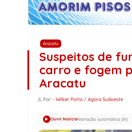
Aracatu
Suspeitos de f
carro e fogem 
Aracatu
Por: -
Wilker Porto
/
Agora Sudoeste
Ouvir Notícia
Narração automática (IA)