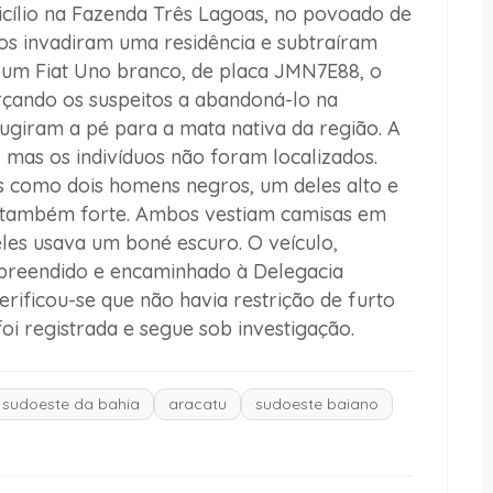
icílio na Fazenda Três Lagoas, no povoado de
duos invadiram uma residência e subtraíram
 um Fiat Uno branco, de placa JMN7E88, o
rçando os suspeitos a abandoná-lo na
ugiram a pé para a mata nativa da região. A
 mas os indivíduos não foram localizados.
 como dois homens negros, um deles alto e
 e também forte. Ambos vestiam camisas em
les usava um boné escuro. O veículo,
apreendido e encaminhado à Delegacia
verificou-se que não havia restrição de furto
i registrada e segue sob investigação.
sudoeste da bahia
aracatu
sudoeste baiano