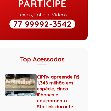
PARTICIPE
Textos, Fotos e Vídeos
77 99992-3542
Top Acessadas
CIPRv apreende R$
1,348 milhão em
espécie, cinco
iPhones e
equipamento
Starlink durante