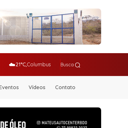
☁️
21°C,
Columbus
Busca
Eventos
Vídeos
Contato