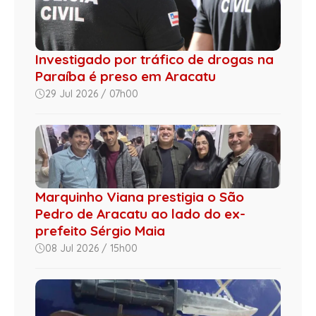
Investigado por tráfico de drogas na
Paraíba é preso em Aracatu
29 Jul 2026 / 07h00
Marquinho Viana prestigia o São
Pedro de Aracatu ao lado do ex-
prefeito Sérgio Maia
08 Jul 2026 / 15h00