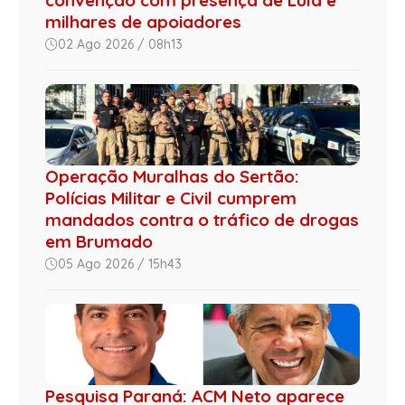
convenção com presença de Lula e
milhares de apoiadores
02 Ago 2026 / 08h13
Operação Muralhas do Sertão:
Polícias Militar e Civil cumprem
mandados contra o tráfico de drogas
em Brumado
05 Ago 2026 / 15h43
Pesquisa Paraná: ACM Neto aparece