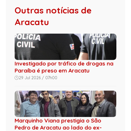
Outras notícias de
Aracatu
Investigado por tráfico de drogas na
Paraíba é preso em Aracatu
29 Jul 2026 / 07h00
Marquinho Viana prestigia o São
Pedro de Aracatu ao lado do ex-