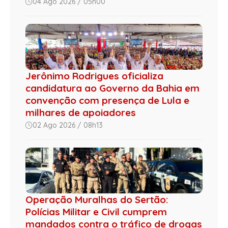
04 Ago 2026 / 05h00
Jerônimo Rodrigues oficializa
candidatura ao Governo da Bahia em
convenção com presença de Lula e
milhares de apoiadores
02 Ago 2026 / 08h13
Operação Muralhas do Sertão:
Polícias Militar e Civil cumprem
mandados contra o tráfico de drogas