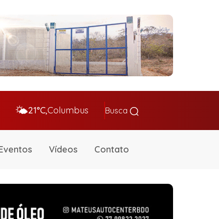
🌤️
21°C,
Columbus
Busca
Eventos
Vídeos
Contato