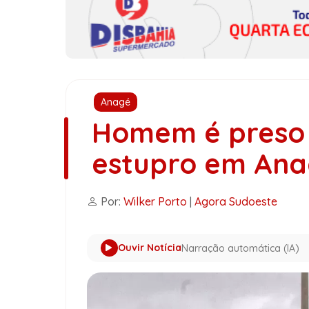
Anagé
Homem é preso 
estupro em An
Por:
Wilker Porto
|
Agora Sudoeste
Ouvir Notícia
Narração automática (IA)