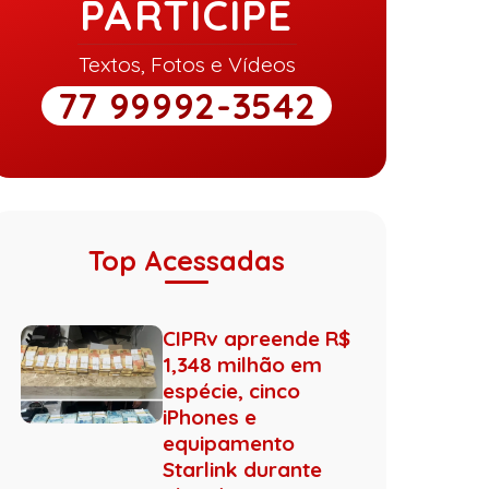
PARTICIPE
Textos, Fotos e Vídeos
77 99992-3542
Top Acessadas
CIPRv apreende R$
1,348 milhão em
espécie, cinco
iPhones e
equipamento
Starlink durante