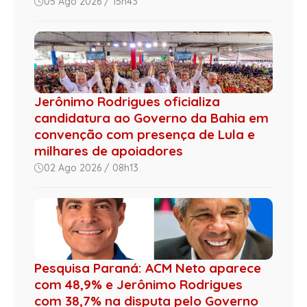
05 Ago 2026 / 15h43
Jerônimo Rodrigues oficializa
candidatura ao Governo da Bahia em
convenção com presença de Lula e
milhares de apoiadores
02 Ago 2026 / 08h13
Pesquisa Paraná: ACM Neto aparece
com 48,9% e Jerônimo Rodrigues
com 38,7% na disputa pelo Governo