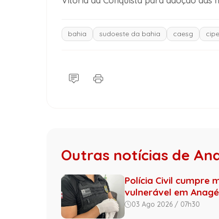
Vitória da Conquista para adoção das m
bahia
sudoeste da bahia
caesg
cip
Outras notícias de An
Polícia Civil cumpre
vulnerável em Anagé
03 Ago 2026 / 07h30