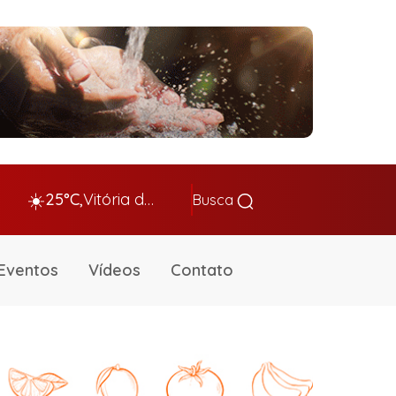
☀️
25°C,
Vitória da Conq…
Busca
Eventos
Vídeos
Contato