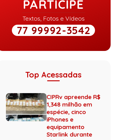
PARTICIPE
Textos, Fotos e Vídeos
77 99992-3542
Top Acessadas
CIPRv apreende R$
1,348 milhão em
espécie, cinco
iPhones e
equipamento
Starlink durante