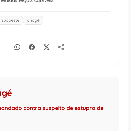
edidas legais cabíveis.
e sudoeste
anagé
agé
 mandado contra suspeito de estupro de