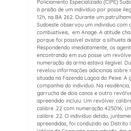
Policiamento Especializado (CIPE) Sud
à prisão de um indivíduo por posse ile
12h, na BA 262. Durante um patrulhame
Sudoeste observou um indivíduo com 
combustíveis, em Anagé. A atitude cha
porque foi possível avistar a silhueta
Respondendo imediatamente, os agent
encontrando em sua posse um revólver 
numeração da arma estava ilegível. Dura
revelou informações adicionais sobre 
situada na Fazenda Lagoa do Peixe. A g
companhia do indivíduo. Na residência
garrucha de dois canos e outro revólve
apreendido incluiu: Um revólver calib
calibre .22 com numeração 425016; Um
calibre .22. O indivíduo detido, junta
apreendidas, foi conduzido ao Distrito