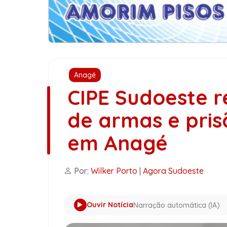
Anagé
CIPE Sudoeste r
de armas e pris
em Anagé
Por:
Wilker Porto
|
Agora Sudoeste
Ouvir Notícia
Narração automática (IA)