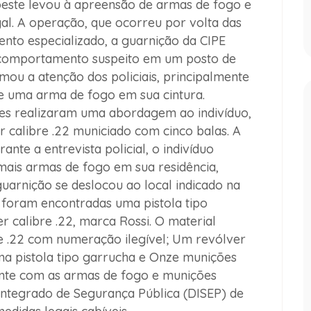
oeste levou à apreensão de armas de fogo e
gal. A operação, que ocorreu por volta das
nto especializado, a guarnição da CIPE
comportamento suspeito em um posto de
mou a atenção dos policiais, principalmente
 de uma arma de fogo em sua cintura.
es realizaram uma abordagem ao indivíduo,
calibre .22 municiado com cinco balas. A
nte a entrevista policial, o indivíduo
mais armas de fogo em sua residência,
uarnição se deslocou ao local indicado na
, foram encontradas uma pistola tipo
r calibre .22, marca Rossi. O material
re .22 com numeração ilegível; Um revólver
a pistola tipo garrucha e Onze munições
mente com as armas de fogo e munições
 Integrado de Segurança Pública (DISEP) de