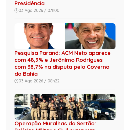
Presidência
03 Ago 2026 / 07h00
Pesquisa Paraná: ACM Neto aparece
com 48,9% e Jerônimo Rodrigues
com 38,7% na disputa pelo Governo
da Bahia
03 Ago 2026 / 08h22
Operação Muralhas do Sertão: