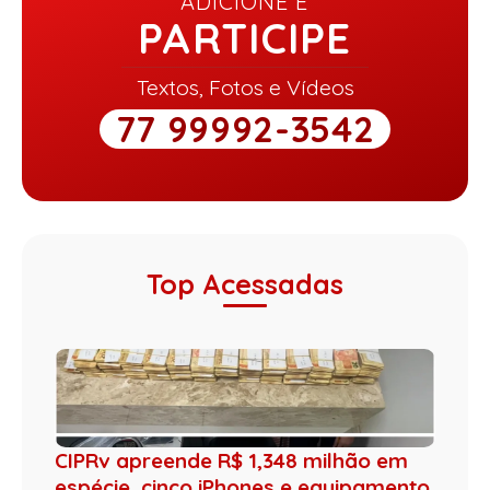
ADICIONE E
PARTICIPE
Textos, Fotos e Vídeos
77 99992-3542
Top Acessadas
CIPRv apreende R$ 1,348 milhão em
espécie, cinco iPhones e equipamento