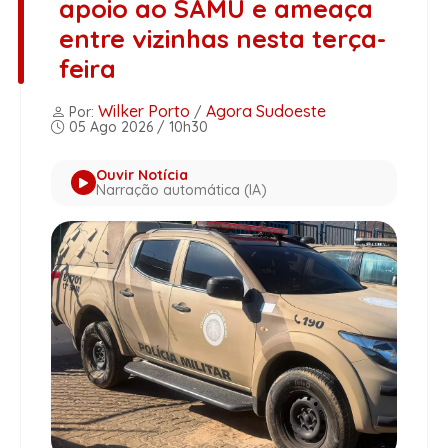
apoio ao SAMU e ameaça
entre vizinhas nesta terça-
feira
Wilker Porto
Agora Sudoeste
Por:
/
05 Ago 2026 / 10h30
Ouvir Notícia
Narração automática (IA)