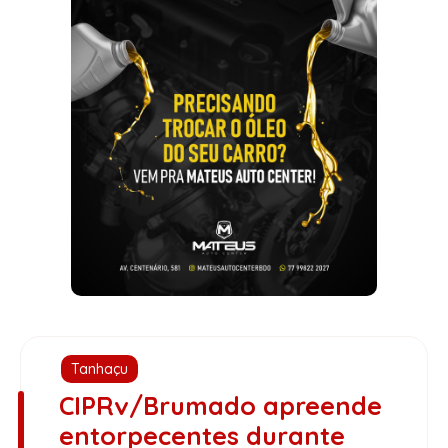
Tanhaçu
CIPRv/Brumado apreende
entorpecentes durante