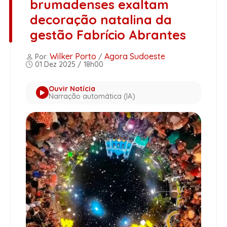
brumadenses exaltam
decoração natalina da
gestão Fabrício Abrantes
Wilker Porto
Agora Sudoeste
Por:
/
01 Dez 2025 / 18h00
Ouvir Notícia
Narração automática (IA)