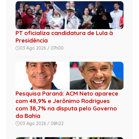
PT oficializa candidatura de Lula à
Presidência
03 Ago 2026 / 07h00
Pesquisa Paraná: ACM Neto aparece
com 48,9% e Jerônimo Rodrigues
com 38,7% na disputa pelo Governo
da Bahia
03 Ago 2026 / 08h22