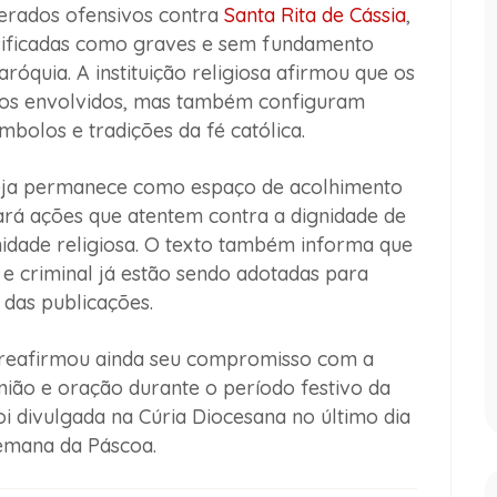
derados ofensivos contra
Santa Rita de Cássia
,
sificadas como graves e sem fundamento
róquia. A instituição religiosa afirmou que os
dos envolvidos, mas também configuram
ímbolos e tradições da fé católica.
reja permanece como espaço de acolhimento
tará ações que atentem contra a dignidade de
idade religiosa. O texto também informa que
l e criminal já estão sendo adotadas para
s das publicações.
reafirmou ainda seu compromisso com a
união e oração durante o período festivo da
oi divulgada na Cúria Diocesana no último dia
Semana da Páscoa.