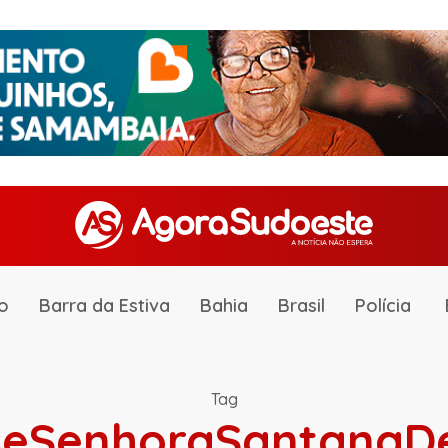
o
Barra da Estiva
Bahia
Brasil
Polícia
Tag
seSenhoraSantanaDe