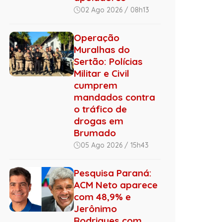
02 Ago 2026 / 08h13
Operação
Muralhas do
Sertão: Polícias
Militar e Civil
cumprem
mandados contra
o tráfico de
drogas em
Brumado
05 Ago 2026 / 15h43
Pesquisa Paraná:
ACM Neto aparece
com 48,9% e
Jerônimo
Rodrigues com