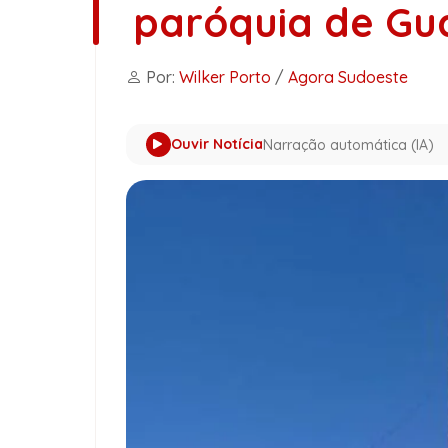
paróquia de G
Por:
Wilker Porto
/
Agora Sudoeste
Ouvir Notícia
Narração automática (IA)