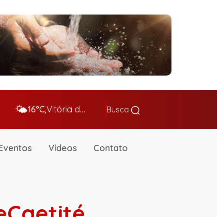
🌤️
16°C,
Vitória da Conq…
Busca
Eventos
Vídeos
Contato
Caetité