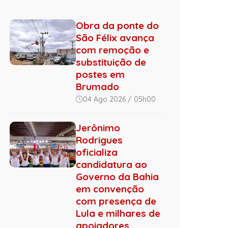
Obra da ponte do
São Félix avança
com remoção e
substituição de
postes em
Brumado
04 Ago 2026 / 05h00
Jerônimo
Rodrigues
oficializa
candidatura ao
Governo da Bahia
em convenção
com presença de
Lula e milhares de
apoiadores