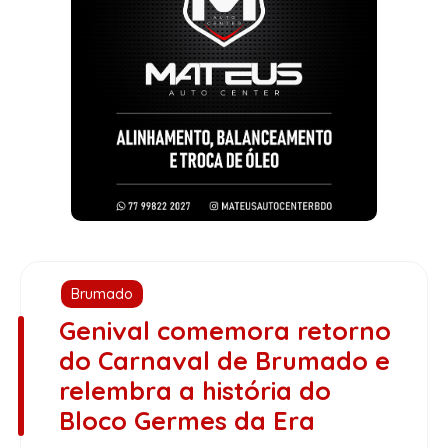
Brumado
Genival comemora retorno
do Carnaval de Brumado e
relembra a história do
Bloco Germes da Era