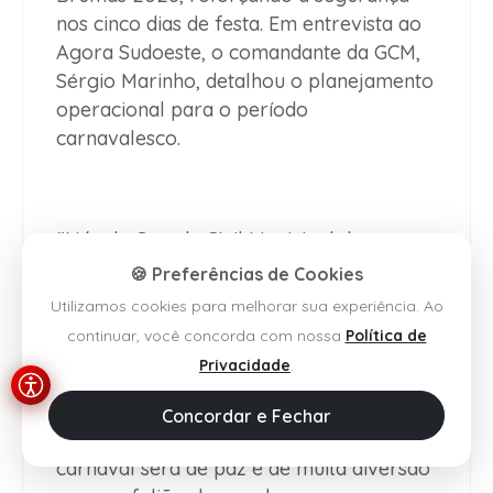
nos cinco dias de festa. Em entrevista ao
Agora Sudoeste, o comandante da GCM,
Sérgio Marinho, detalhou o planejamento
operacional para o período
carnavalesco.
“Nós da Guarda Civil Municipal de
Brumado atuaremos nos cinco dias do
🍪 Preferências de Cookies
Carnaval de Brumado, empregaremos
Utilizamos cookies para melhorar sua experiência. Ao
um efetivo de 40 homens durante os dias
continuar, você concorda com nossa
Política de
da festa, além da atuação dentro do
Privacidade
.
circuito da folia ainda empregaremos a
ronda nos órgãos públicos de nossa
Concordar e Fechar
responsabilidade. Acreditamos que o
carnaval será de paz e de muita diversão