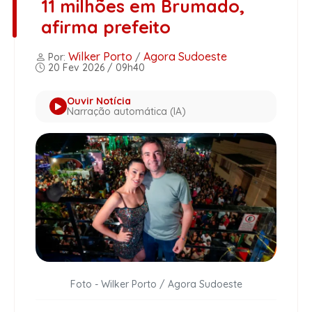
11 milhões em Brumado,
afirma prefeito
Wilker Porto
Agora Sudoeste
Por:
/
20 Fev 2026 / 09h40
Ouvir Notícia
Narração automática (IA)
Foto - Wilker Porto / Agora Sudoeste