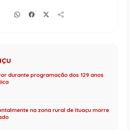
açu
uvor durante programação dos 129 anos
tica
ntalmente na zona rural de Ituaçu morre
nado