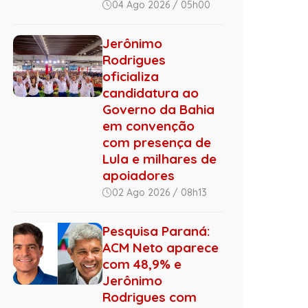
04 Ago 2026 / 05h00
Jerônimo
Rodrigues
oficializa
candidatura ao
Governo da Bahia
em convenção
com presença de
Lula e milhares de
apoiadores
02 Ago 2026 / 08h13
Pesquisa Paraná:
ACM Neto aparece
com 48,9% e
Jerônimo
Rodrigues com