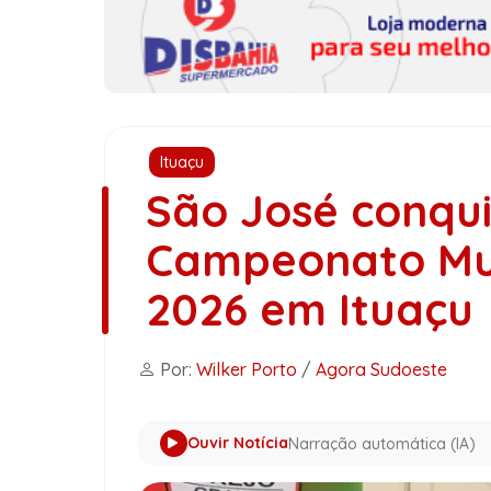
Ituaçu
São José conquis
Campeonato Mun
2026 em Ituaçu
Por:
Wilker Porto
/
Agora Sudoeste
Ouvir Notícia
Narração automática (IA)