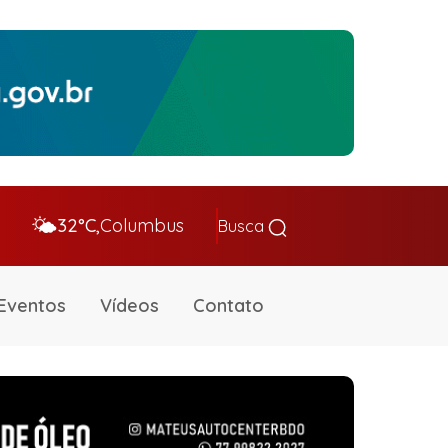
🌤️
32°C,
Columbus
Busca
Eventos
Vídeos
Contato