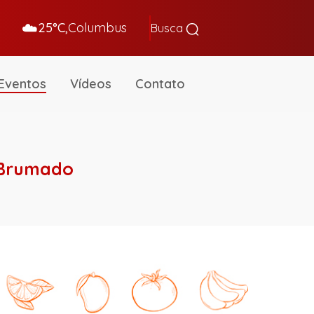
☁️
25°C,
Columbus
Busca
Eventos
Vídeos
Contato
 Brumado