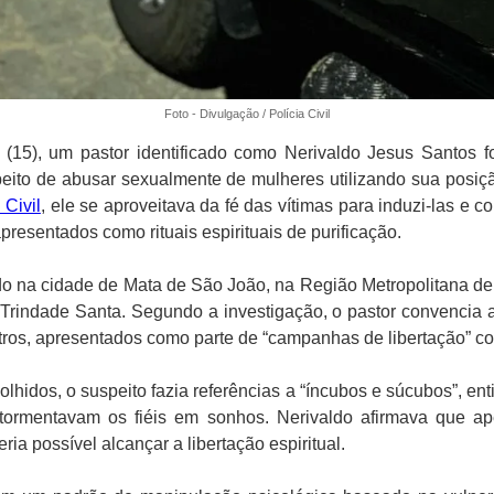
Foto - Divulgação / Polícia Civil
a (15), um pastor identificado como Nerivaldo Jesus Santos 
peito de abusar sexualmente de mulheres utilizando sua posiçã
 Civil
, ele se aproveitava da fé das vítimas para induzi-las e c
presentados como rituais espirituais de purificação.
do na cidade de Mata de São João, na Região Metropolitana d
rindade Santa. Segundo a investigação, o pastor convencia as
tros, apresentados como parte de “campanhas de libertação” co
olhidos, o suspeito fazia referências a “íncubos e súcubos”, en
ormentavam os fiéis em sonhos. Nerivaldo afirmava que ape
eria possível alcançar a libertação espiritual.