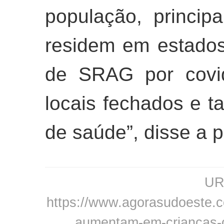
população, princi
residem em estado
de SRAG por covi
locais fechados e 
de saúde”, disse a 
URL
https://www.agorasudoeste.c
aumentam-em-criancas-co