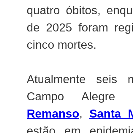
quatro óbitos, en
de 2025 foram reg
cinco mortes.
Atualmente seis m
Campo Alegre
Remanso
,
Santa M
estão em epidemi