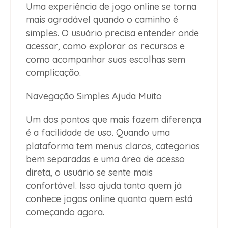
Uma experiência de jogo online se torna
mais agradável quando o caminho é
simples. O usuário precisa entender onde
acessar, como explorar os recursos e
como acompanhar suas escolhas sem
complicação.
Navegação Simples Ajuda Muito
Um dos pontos que mais fazem diferença
é a facilidade de uso. Quando uma
plataforma tem menus claros, categorias
bem separadas e uma área de acesso
direta, o usuário se sente mais
confortável. Isso ajuda tanto quem já
conhece jogos online quanto quem está
começando agora.