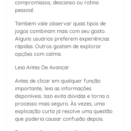
compromissos, descanso ou rotina
pessoal.
Também vale observar quais tipos de
jogos combinam mais com seu gosto.
Alguns usuários preferem experiências
rápidas. Outros gostam de explorar
opções com calma.
Leia Antes De Avançar
Antes de clicar em qualquer função
importante, leia as informações
disponíveis. Isso evita dúvidas e torna o
processo mais seguro. Às vezes, uma
explicação curta já resolve uma questão
que poderia causar confusão depois.