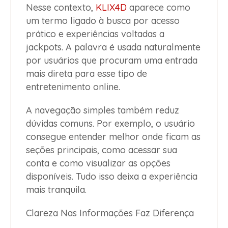
Nesse contexto,
KLIX4D
aparece como
um termo ligado à busca por acesso
prático e experiências voltadas a
jackpots. A palavra é usada naturalmente
por usuários que procuram uma entrada
mais direta para esse tipo de
entretenimento online.
A navegação simples também reduz
dúvidas comuns. Por exemplo, o usuário
consegue entender melhor onde ficam as
seções principais, como acessar sua
conta e como visualizar as opções
disponíveis. Tudo isso deixa a experiência
mais tranquila.
Clareza Nas Informações Faz Diferença