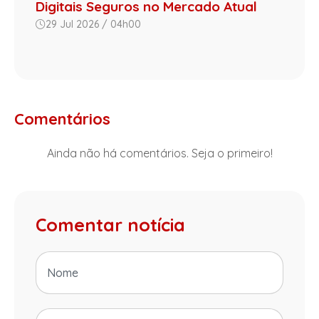
Digitais Seguros no Mercado Atual
29 Jul 2026 / 04h00
Comentários
Ainda não há comentários. Seja o primeiro!
Comentar notícia