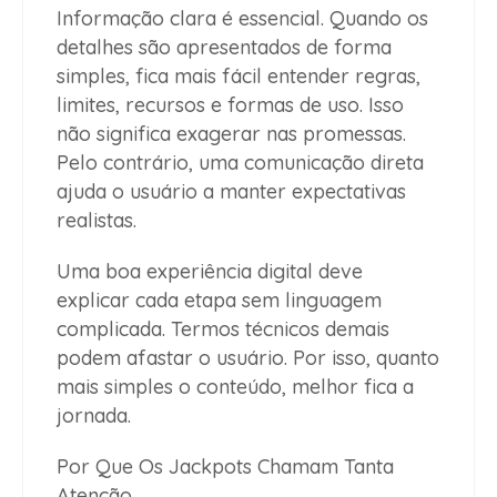
Informação clara é essencial. Quando os
detalhes são apresentados de forma
simples, fica mais fácil entender regras,
limites, recursos e formas de uso. Isso
não significa exagerar nas promessas.
Pelo contrário, uma comunicação direta
ajuda o usuário a manter expectativas
realistas.
Uma boa experiência digital deve
explicar cada etapa sem linguagem
complicada. Termos técnicos demais
podem afastar o usuário. Por isso, quanto
mais simples o conteúdo, melhor fica a
jornada.
Por Que Os Jackpots Chamam Tanta
Atenção