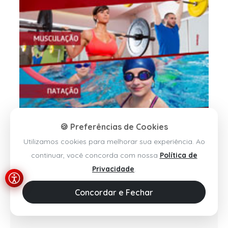
🍪 Preferências de Cookies
Utilizamos cookies para melhorar sua experiência. Ao
continuar, você concorda com nossa
Política de
Privacidade
.
Concordar e Fechar
Arquivo