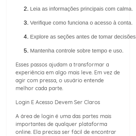
Leia as informações principais com calma.
Verifique como funciona o acesso à conta.
Explore as seções antes de tomar decisões
Mantenha controle sobre tempo e uso.
Esses passos ajudam a transformar a
experiência em algo mais leve. Em vez de
agir com pressa, o usuário entende
melhor cada parte.
Login E Acesso Devem Ser Claros
A área de login é uma das partes mais
importantes de qualquer plataforma
online. Ela precisa ser fácil de encontrar