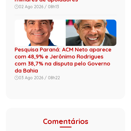
02 Ago 2026 / 08h13
Pesquisa Paraná: ACM Neto aparece
com 48,9% e Jerônimo Rodrigues
com 38,7% na disputa pelo Governo
da Bahia
03 Ago 2026 / 08h22
Comentários