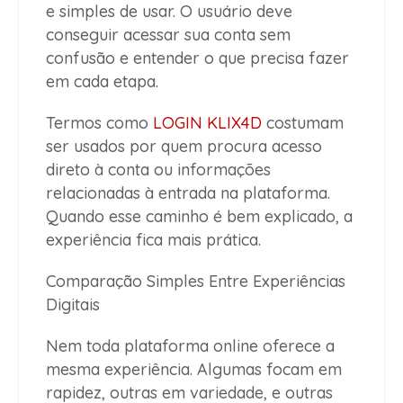
e simples de usar. O usuário deve
conseguir acessar sua conta sem
confusão e entender o que precisa fazer
em cada etapa.
Termos como
LOGIN KLIX4D
costumam
ser usados por quem procura acesso
direto à conta ou informações
relacionadas à entrada na plataforma.
Quando esse caminho é bem explicado, a
experiência fica mais prática.
Comparação Simples Entre Experiências
Digitais
Nem toda plataforma online oferece a
mesma experiência. Algumas focam em
rapidez, outras em variedade, e outras