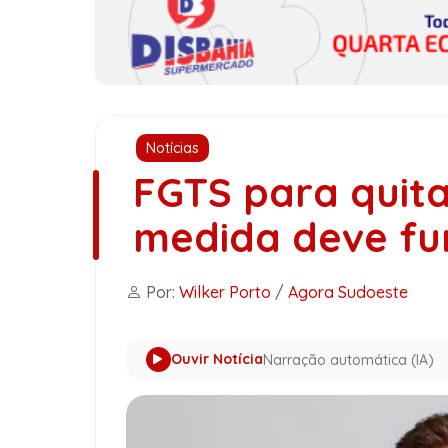
Notícias
FGTS para quita
medida deve fu
Por:
Wilker Porto
/
Agora Sudoeste
Ouvir Notícia
Narração automática (IA)