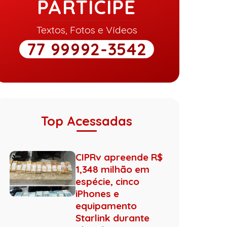
PARTICIPE
Textos, Fotos e Vídeos
77 99992-3542
Top Acessadas
CIPRv apreende R$
1,348 milhão em
espécie, cinco
iPhones e
equipamento
Starlink durante