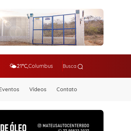
🌤️
21°C,
Columbus
Busca
Eventos
Vídeos
Contato