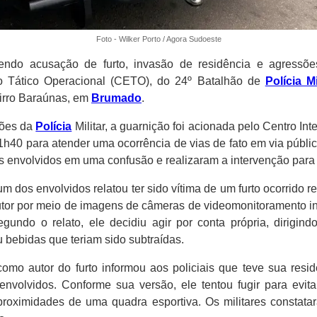
Foto - Wilker Porto / Agora Sudoeste
endo acusação de furto, invasão de residência e agressõe
Tático Operacional (CETO), do 24º Batalhão de
Polícia Mi
airro Baraúnas, em
Brumado
.
ções da
Polícia
Militar, a guarnição foi acionada pelo Centro I
h40 para atender uma ocorrência de vias de fato em via públic
ês envolvidos em uma confusão e realizaram a intervenção para 
m dos envolvidos relatou ter sido vítima de um furto ocorrido r
autor por meio de imagens de câmeras de videomonitoramento in
Segundo o relato, ele decidiu agir por conta própria, dirigind
 bebidas que teriam sido subtraídas.
o autor do furto informou aos policiais que teve sua resid
envolvidos. Conforme sua versão, ele tentou fugir para evit
roximidades de uma quadra esportiva. Os militares constata