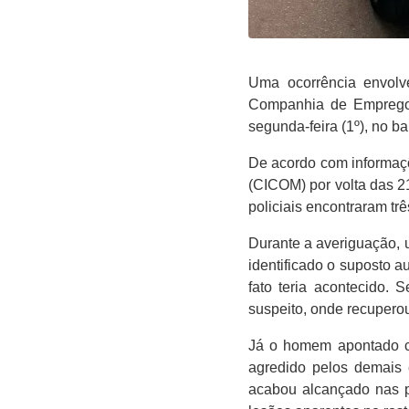
Uma ocorrência envolv
Companhia de Emprego 
segunda-feira (1º), no b
De acordo com informa
(CICOM) por volta das 21
policiais encontraram tr
Durante a averiguação, u
identificado o suposto 
fato teria acontecido. 
suspeito, onde recuperou
Já o homem apontado com
agredido pelos demais 
acabou alcançado nas p