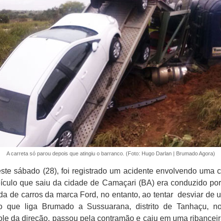
A carreta só parou depois que atingiu o barranco. (Foto: Hugo Darlan | Brumado Agora)
este sábado (28), foi registrado um acidente envolvendo uma 
veículo que saiu da cidade de Camaçari (BA) era conduzido 
ada de carros da marca Ford, no entanto, ao tentar desviar de
ho que liga Brumado a Sussuarana, distrito de Tanhaçu, n
ole da direção, passou pela contramão e caiu em uma ribanceira.