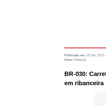
Publicado em:
28 Dez 2013 /
Autor:
Redação
BR-030: Carret
em ribanceira