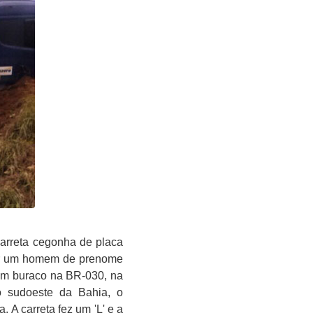
carreta cegonha de placa
por um homem de prenome
 um buraco na BR-030, na
o sudoeste da Bahia, o
 A carreta fez um 'L' e a