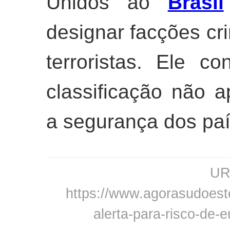
Unidos ao
Brasil
designar facções cr
terroristas. Ele c
classificação não a
a segurança dos paí
URL
https://www.agorasudoeste.
alerta-para-risco-de-e