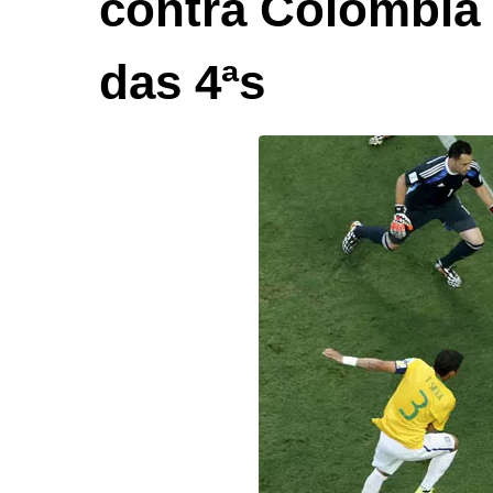
contra Colômbia 
das 4ªs