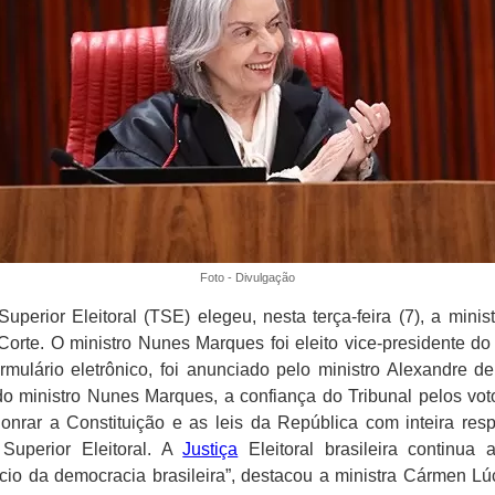
Foto - Divulgação
Superior Eleitoral (TSE) elegeu, nesta terça-feira (7), a mini
Corte. O ministro Nunes Marques foi eleito vice-presidente do 
formulário eletrônico, foi anunciado pelo ministro Alexandre 
ministro Nunes Marques, a confiança do Tribunal pelos vot
nrar a Constituição e as leis da República com inteira resp
Superior Eleitoral. A
Justiça
Eleitoral brasileira continua
ício da democracia brasileira”, destacou a ministra Cármen Lú