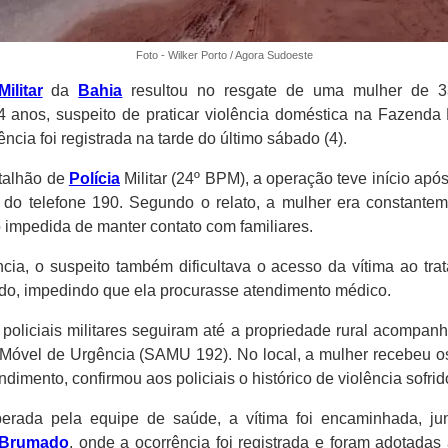
Foto - Wilker Porto / Agora Sudoeste
Militar
da
Bahia
resultou no resgate de uma mulher de 3
 anos, suspeito de praticar violência doméstica na Fazenda 
rência foi registrada na tarde do último sábado (4).
talhão de
Polícia
Militar (24º BPM), a operação teve início apó
 do telefone 190. Segundo o relato, a mulher era constantem
impedida de manter contato com familiares.
cia, o suspeito também dificultava o acesso da vítima ao tr
do, impedindo que ela procurasse atendimento médico.
 policiais militares seguiram até a propriedade rural acompa
Móvel de Urgência (SAMU 192). No local, a mulher recebeu o
dimento, confirmou aos policiais o histórico de violência sofrid
berada pela equipe de saúde, a vítima foi encaminhada, j
Brumado
, onde a ocorrência foi registrada e foram adotadas