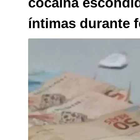
cocaína escondi
íntimas durante 